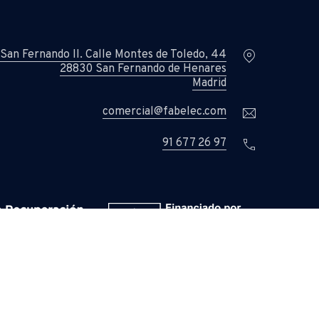
Location
 San Fernando II. Calle Montes de Toledo, 44
28830 San Fernando de Henares
New Window
Madrid
Email
comercial@fabelec.com
Phone
91 677 26 97
New Window
New Window
Back to Top