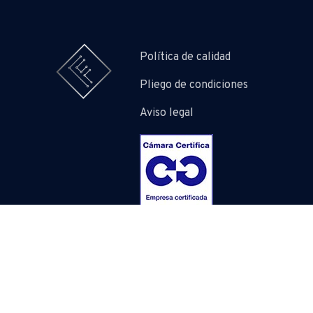
Política de calidad
Pliego de condiciones
Aviso legal
Copyright © 2026
fabelec
New Wi
WordPress Theme by
FORQY