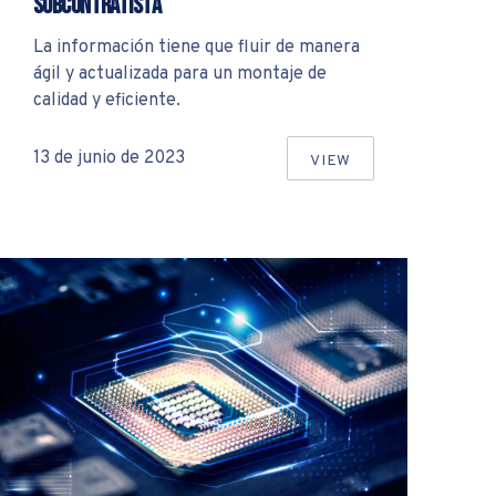
subcontratista
La información tiene que fluir de manera
ágil y actualizada para un montaje de
calidad y eficiente.
S ACABADOS DE LAS PCBS
13 de junio de 2023
VIEW
NE
COMUNICACIÓN FLUI