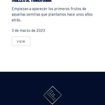
Fabelec se transforma
Empiezan a aparecer los primeros frutos de
aquellas semillas que plantamos hace unos años
atrás.
3 de marzo de 2023
VIEW
FABELEC SE TRANSFORMA
PREVIOUS
NE